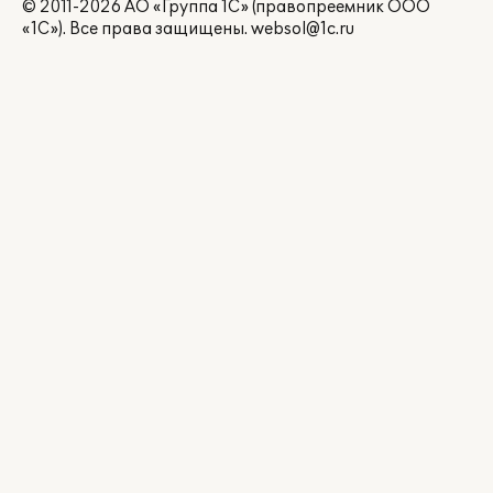
© 2011-2026 АО «Группа 1С» (правопреемник ООО
«1С»). Все права защищены.
websol@1c.ru