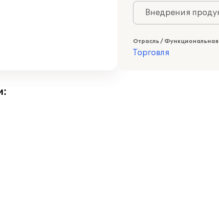
Внедрения продук
Отрасль / Функциональная
Торговля
и: