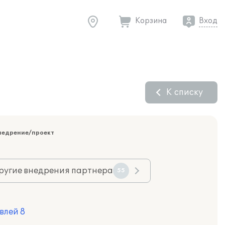
Корзина
Вход
К списку
недрение/проект
ругие внедрения партнера
55
влей 8