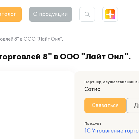
аталог
О продукции
овлей 8" в ООО "Лайт Оил".
орговлей 8" в ООО "Лайт Оил".
Партнер, осуществивший в
Сотис
Связаться
Д
Продукт
1С:Управление торго