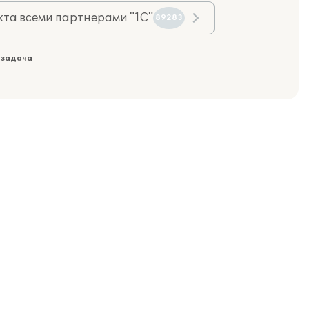
та всеми партнерами "1С"
89283
 задача