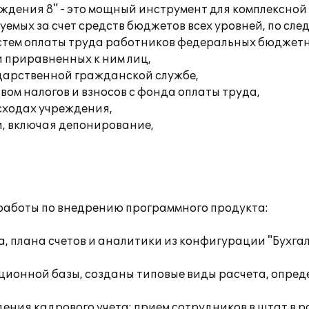
ждения 8" - это мощный инструмент для комплексной
уемых за счет средств бюджетов всех уровней, по с
истем оплаты труда работников федеральных бюджет
 приравненных к ним лиц,
дарственной гражданской службе,
ом налогов и взносов с фонда оплаты труда,
сходах учреждения,
, включая депонирование,
работы по внедрению программного продукта:
а, плана счетов и аналитики из конфигурации "Бухг
ионной базы, созданы типовые виды расчета, опреде
ения кадрового учета: прием сотрудников в штат в 