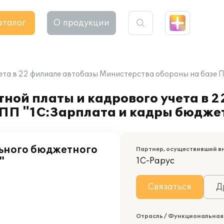
аталог
О продукции
ета в 22 филиале автобазы Министерства обороны на базе 
ной платы и кадрового учета в 
 ПП "1С:Зарплата и кадры бюдже
льного бюджетного
Партнер, осуществивший в
"
1С-Рарус
Связаться
Д
Отрасль / Функциональная