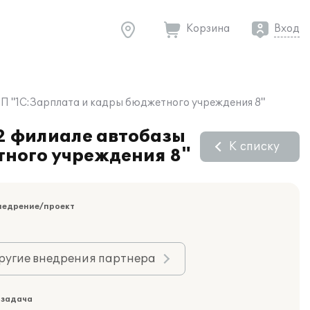
Корзина
Вход
ПП "1С:Зарплата и кадры бюджетного учреждения 8"
22 филиале автобазы
К списку
тного учреждения 8"
недрение/проект
ругие внедрения партнера
 задача