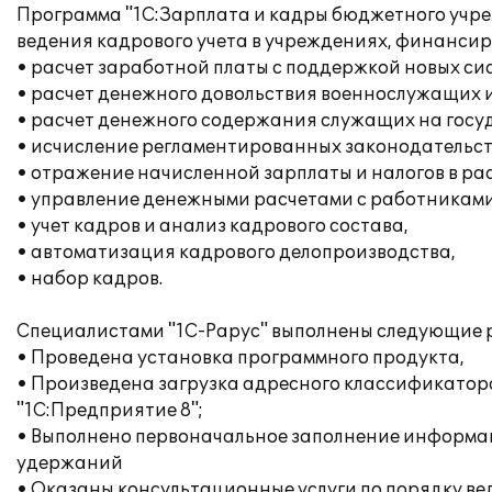
Программа "1С:Зарплата и кадры бюджетного учре
ведения кадрового учета в учреждениях, финансир
• расчет заработной платы с поддержкой новых с
• расчет денежного довольствия военнослужащих и
• расчет денежного содержания служащих на госу
• исчисление регламентированных законодательств
• отражение начисленной зарплаты и налогов в ра
• управление денежными расчетами с работниками
• учет кадров и анализ кадрового состава,
• автоматизация кадрового делопроизводства,
• набор кадров.
Специалистами "1С-Рарус" выполнены следующие 
• Проведена установка программного продукта,
• Произведена загрузка адресного классификатор
"1С:Предприятие 8";
• Выполнено первоначальное заполнение информац
удержаний
• Оказаны консультационные услуги по порядку вед