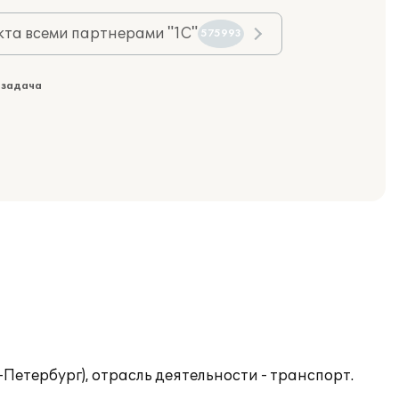
та всеми партнерами "1С"
575993
 задача
Петербург), отрасль деятельности - транспорт.