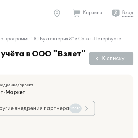
Корзина
Вход
ю программы "1С:Бухгалтерия 8" в Санкт-Петербурге
учёта в ООО "Взлет"
К списку
недрение/проект
фт-Маркет
ругие внедрения партнера
12616