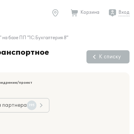
Корзина
Вход
на базе ПП "1С:Бухгалтерия 8"
транспортное
К списку
недрение/проект
я партнера
195