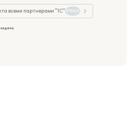
та всеми партнерами "1С"
575825
 задача