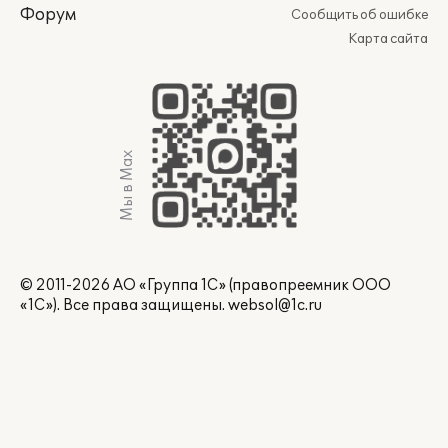
Форум
Сообщить об ошибке
Карта сайта
Мы в Max
© 2011-2026 АО «Группа 1С» (правопреемник ООО
«1С»). Все права защищены.
websol@1c.ru