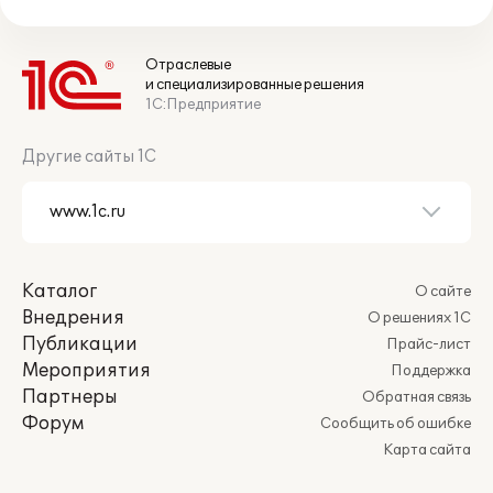
Отраслевые
и специализированные решения
1С:Предприятие
Другие сайты 1С
Каталог
О сайте
Внедрения
О решениях 1С
Публикации
Прайс-лист
Мероприятия
Поддержка
Партнеры
Обратная связь
Форум
Сообщить об ошибке
Карта сайта