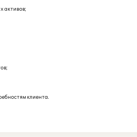
х активов;
ов;
ребностям клиента.