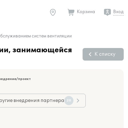
Корзина
Вход
обслуживанием систем вентиляции
нии, занимающейся
К списку
недрение/проект
ругие внедрения партнера
20