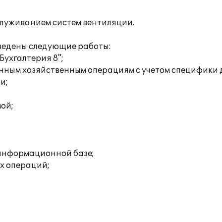
луживанием систем вентиляции.
оведены следующие работы:
Бухгалтерия 8";
енным хозяйственным операциям с учетом специфики
и;
ой;
 информационной базе;
ых операций;