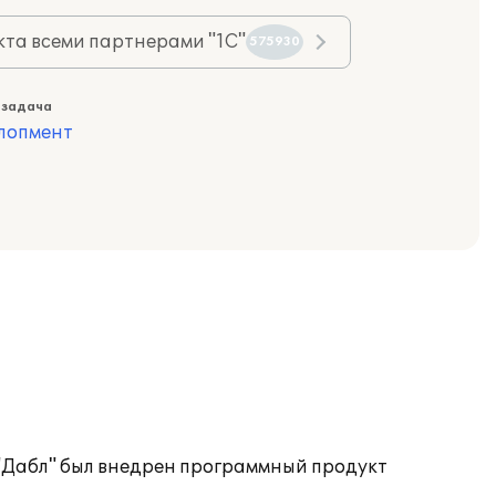
та всеми партнерами "1С"
575930
 задача
лопмент
"Дабл" был внедрен программный продукт