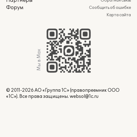
Партнеры
Обратная связь
Форум
Сообщить об ошибке
Карта сайта
Мы в Max
© 2011-2026 АО «Группа 1С» (правопреемник ООО
«1С»). Все права защищены.
websol@1c.ru