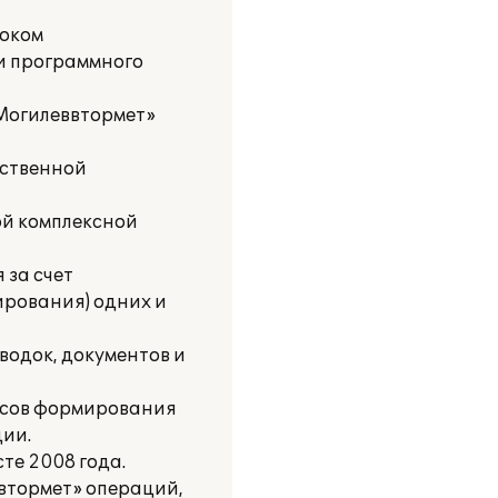
соком
и программного
Могилеввтормет»
йственной
ой комплексной
 за счет
ирования) одних и
водок, документов и
ссов формирования
ции.
те 2008 года.
втормет» операций,