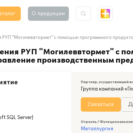
аталог
О продукции
я РУП "Могилеввтормет" с помощью программного продукта
ения РУП "Могилеввтормет" с п
равление производственным пре
иятие
Партнер, осуществивший в
Группа компаний «Гл
Связаться
Д
t SQL Server)
Отрасль / Функциональная
Металлургия