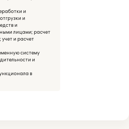
реработки и
отгрузки и
едств и
тными лицами; расчет
 учет и расчет
ременную систему
дительности и
функционала в