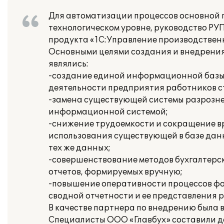
Для автоматизации процессов основной 
технологическом уровне, руководство Р
продукта «1С:Управление производствен
Основными целями создания и внедрения
являлись:
-создание единой информационной базы
деятельности предприятия работников с
-замена существующей системы разрозне
информационной системой;
-снижение трудоемкости и сокращение в
использования существующей в базе данн
тех же данных;
-совершенствование методов бухгалтерск
отчетов, формируемых вручную;
-повышение оперативности процессов фо
сводной отчетности и ее представления 
В качестве партнера по внедрению была в
Специалисты ООО «Главбух» составили д