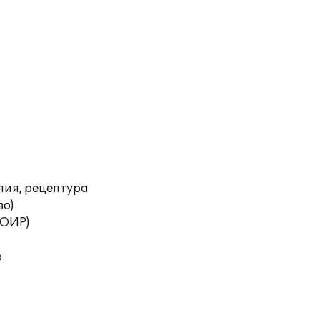
лия, рецептура
во)
ТОИР)
в