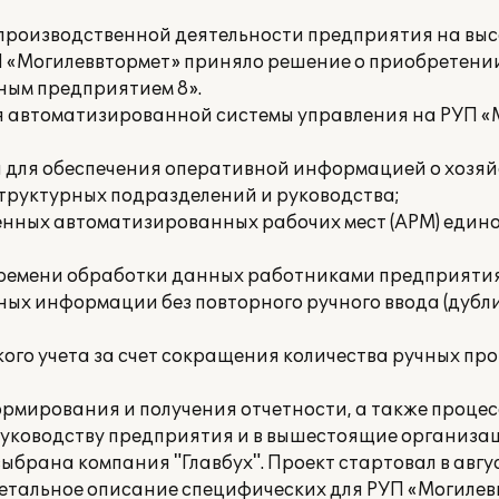
производственной деятельности предприятия на вы
УП «Могилеввтормет» приняло решение о приобретени
ным предприятием 8».
 автоматизированной системы управления на РУП «
 для обеспечения оперативной информацией о хозя
труктурных подразделений и руководства;
нных автоматизированных рабочих мест (АРМ) един
ремени обработки данных работниками предприятия
ых информации без повторного ручного ввода (дубл
ого учета за счет сокращения количества ручных про
рмирования и получения отчетности, а также проце
руководству предприятия и в вышестоящие организа
ыбрана компания "Главбух". Проект стартовал в авгус
етальное описание специфических для РУП «Могилев