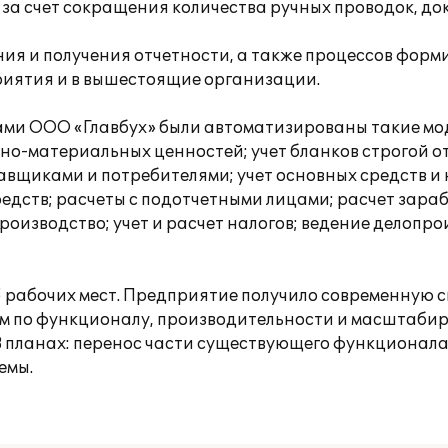
за счет сокращения количества ручных проводок, док
я и получения отчетности, а также процессов фор
риятия и в вышестоящие организации.
ами ООО «Главбух» были автоматизированы такие моду
рно-материальных ценностей; учет бланков строгой от
ставщиками и потребителями; учет основных средств 
редств; расчеты с подотчетными лицами; расчет зара
производство; учет и расчет налогов; ведение делопро
 рабочих мест. Предприятие получило современную 
 по функционалу, производительности и масштабир
 планах: перенос части существующего функционала 
емы.