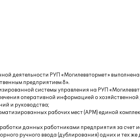
нной деятельности РУП «Могилеввтормет» выполнена
твенным предприятием 8».
зированной системы управления на РУП «Могилеввт
печения оперативной информацией о хозяйственной
ий и руководства;
оматизированных рабочих мест (АРМ) единой компл
работки данных работниками предприятия за счет 
рного ручного ввода (дублирования) одних и тех же