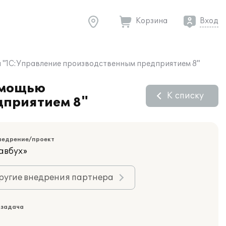
Корзина
Вход
 "1С:Управление производственным предприятием 8"
омощью
К списку
дприятием 8"
недрение/проект
авбух»
ругие внедрения партнера
 задача