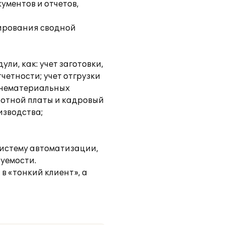
ументов и отчетов,
мирования сводной
ли, как: учет заготовки,
четности; учет отгрузки
и нематериальных
ботной платы и кадровый
изводства;
систему автоматизации,
уемости.
в «тонкий клиент», а