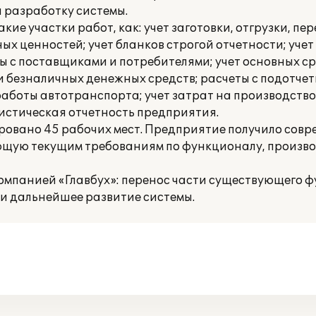
 разработку системы.
ие участки работ, как: учет заготовки, отгрузки, пе
х ценностей; учет бланков строгой отчетности; учет 
ы с поставщиками и потребителями; учет основных ср
и безналичных денежных средств; расчеты с подотче
работы автотранспорта; учет затрат на производство;
тистическая отчетность предприятия.
ровано 45 рабочих мест. Предприятие получило сов
ющую текущим требованиям по функционалу, произво
омпанией «Главбух»: перенос части существующего 
 и дальнейшее развитие системы.