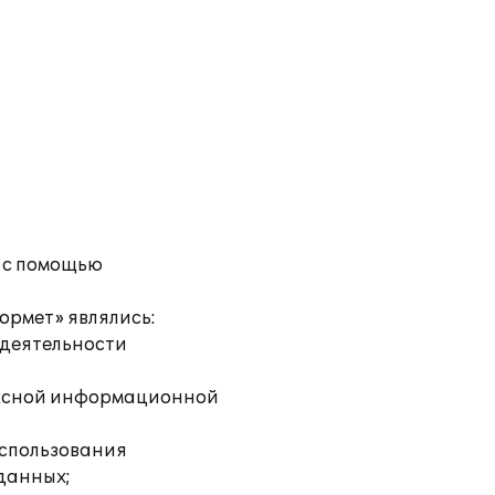
 с помощью
ормет» являлись:
 деятельности
ексной информационной
использования
 данных;