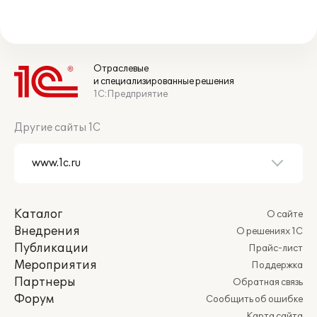
Отраслевые
и специализированные решения
1С:Предприятие
Другие сайты 1С
Каталог
О сайте
Внедрения
О решениях 1С
Публикации
Прайс-лист
Мероприятия
Поддержка
Партнеры
Обратная связь
Форум
Сообщить об ошибке
Карта сайта