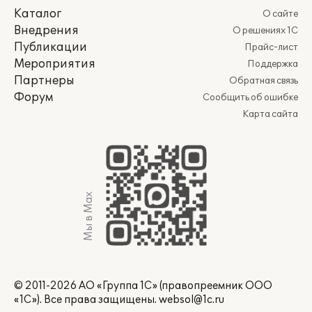
Каталог
О сайте
Внедрения
О решениях 1С
Публикации
Прайс-лист
Мероприятия
Поддержка
Партнеры
Обратная связь
Форум
Сообщить об ошибке
Карта сайта
Мы в Max
© 2011-2026 АО «Группа 1С» (правопреемник ООО
«1С»). Все права защищены.
websol@1c.ru