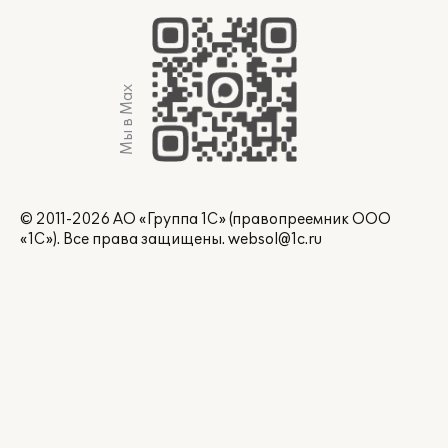
Мы в Max
© 2011-2026 АО «Группа 1С» (правопреемник ООО
«1С»). Все права защищены.
websol@1c.ru