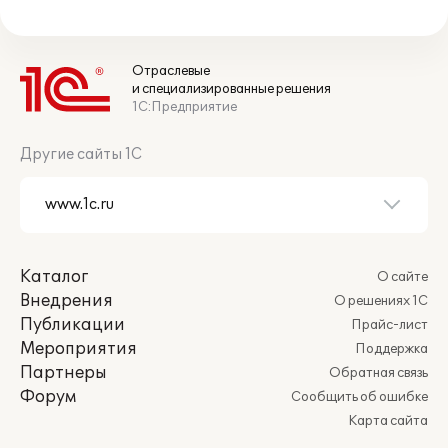
Отраслевые
и специализированные решения
1С:Предприятие
Другие сайты 1С
Каталог
О сайте
Внедрения
О решениях 1С
Публикации
Прайс-лист
Мероприятия
Поддержка
Партнеры
Обратная связь
Форум
Сообщить об ошибке
Карта сайта