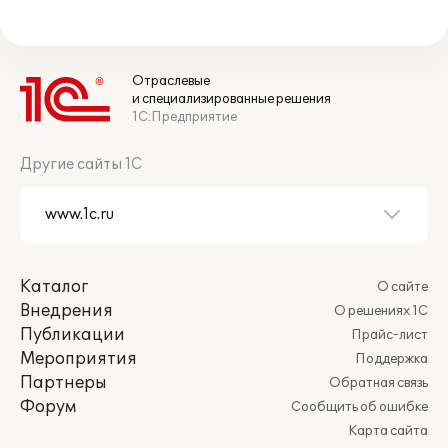
Отраслевые
и специализированные решения
1С:Предприятие
Другие сайты 1С
Каталог
О сайте
Внедрения
О решениях 1С
Публикации
Прайс-лист
Мероприятия
Поддержка
Партнеры
Обратная связь
Форум
Сообщить об ошибке
Карта сайта