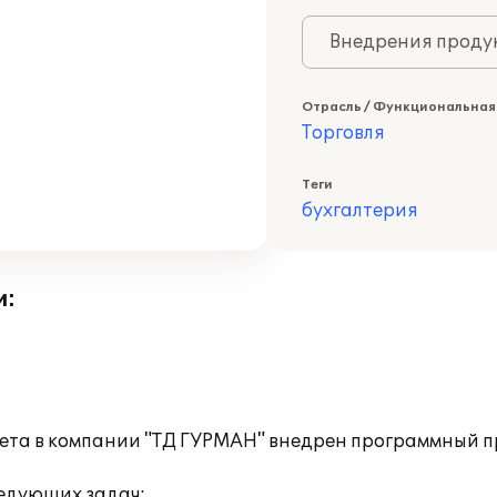
Внедрения продук
Отрасль / Функциональная
Торговля
Теги
бухгалтерия
и:
чета в компании "ТД ГУРМАН" внедрен программный пр
едующих задач: