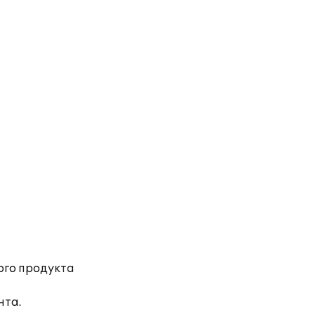
ого продукта
нта.