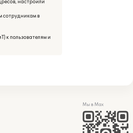
адресов, настроили
м сотрудникам в
Т) к пользователям и
Мы в Max