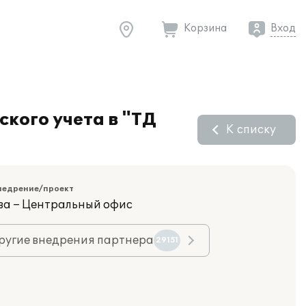
Корзина
Вход
кого учета в "ТД
К списку
недрение/проект
ва – Центральный офис
ругие внедрения партнера
29151