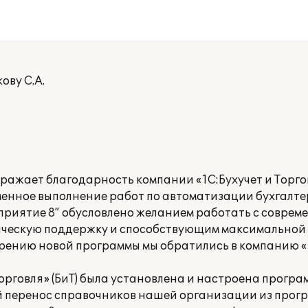
ову С.А.
жает благодарность компании «1С:Бухучет и Торговл
менное выполнение работ по автоматизации бухгалте
приятие 8” обусловлено желанием работать с совре
ическую поддержку и способствующим максимальной
рению новой программы мы обратились в компанию «1
орговля» (БиТ) была установлена и настроена програ
й перенос справочников нашей организации из прог