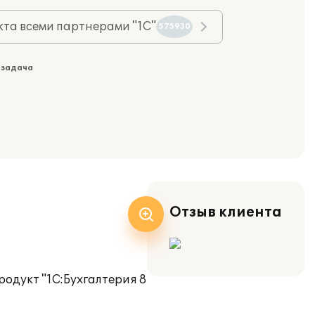
та всеми партнерами "1С"
575930
 задача
Отзыв клиента
одукт "1С:Бухгалтерия 8