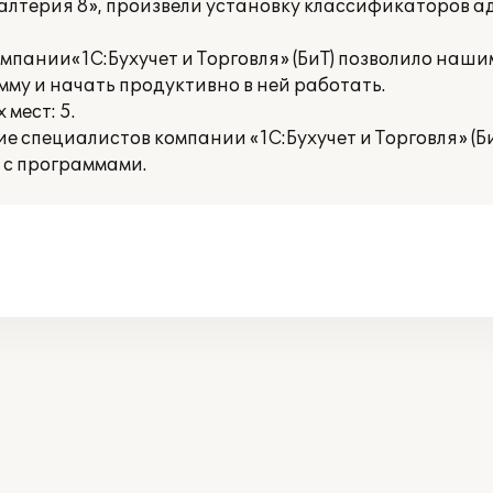
хгалтерия 8», произвели установку классификаторов 
пании«1С:Бухучет и Торговля» (БиТ) позволило наши
му и начать продуктивно в ней работать.
мест: 5.
 специалистов компании «1С:Бухучет и Торговля» (Би
 с программами.