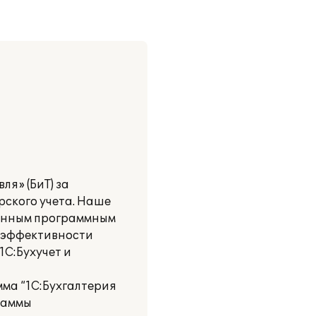
я» (БиТ) за
рского учета. Наше
менным программным
 эффективности
С:Бухучет и
мма “1С:Бухгалтерия
раммы