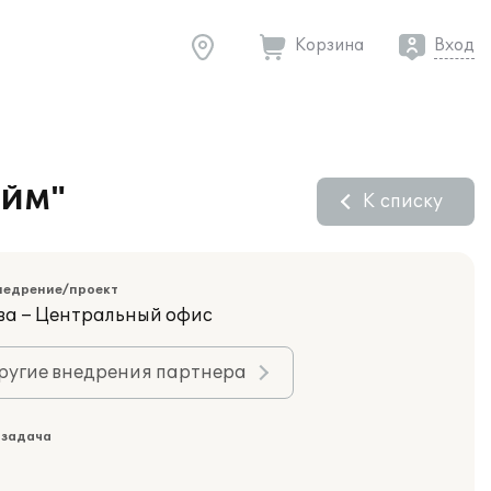
Корзина
Вход
ЕЙМ"
К списку
недрение/проект
ва – Центральный офис
ругие внедрения партнера
 задача