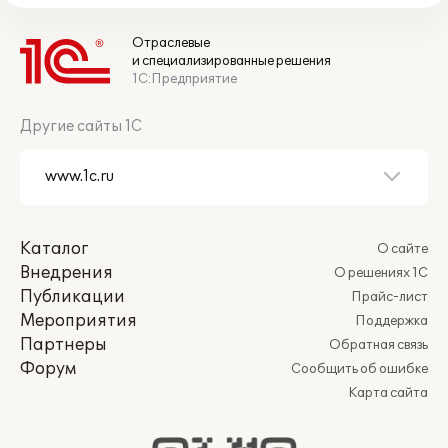
Отраслевые
и специализированные решения
1С:Предприятие
Другие сайты 1С
Каталог
О сайте
Внедрения
О решениях 1С
Публикации
Прайс-лист
Мероприятия
Поддержка
Партнеры
Обратная связь
Форум
Сообщить об ошибке
Карта сайта