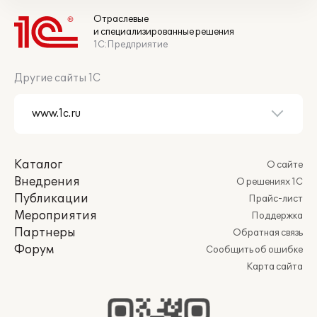
Отраслевые
и специализированные решения
1С:Предприятие
Другие сайты 1С
Каталог
О сайте
Внедрения
О решениях 1С
Публикации
Прайс-лист
Мероприятия
Поддержка
Партнеры
Обратная связь
Форум
Сообщить об ошибке
Карта сайта