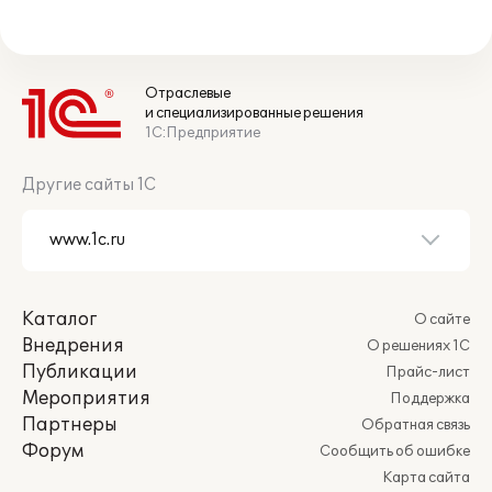
Отраслевые
и специализированные решения
1С:Предприятие
Другие сайты 1С
Каталог
О сайте
Внедрения
О решениях 1С
Публикации
Прайс-лист
Мероприятия
Поддержка
Партнеры
Обратная связь
Форум
Сообщить об ошибке
Карта сайта