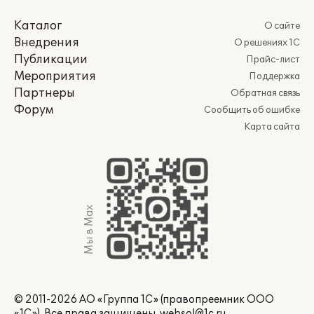
Каталог
О сайте
Внедрения
О решениях 1С
Публикации
Прайс-лист
Мероприятия
Поддержка
Партнеры
Обратная связь
Форум
Сообщить об ошибке
Карта сайта
Мы в Max
© 2011-2026 АО «Группа 1С» (правопреемник ООО
«1С»). Все права защищены.
websol@1c.ru