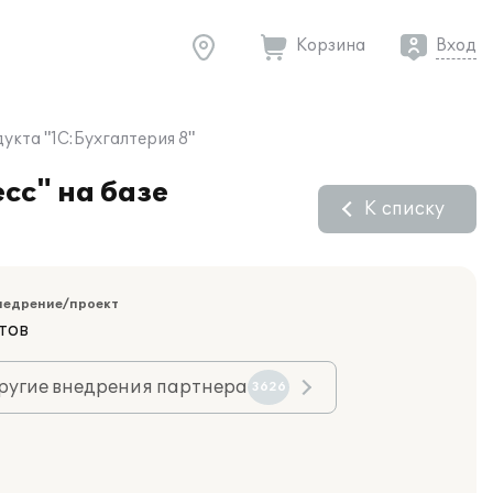
Корзина
Вход
укта "1С:Бухгалтерия 8"
сс" на базе
К списку
недрение/проект
тов
ругие внедрения партнера
3626