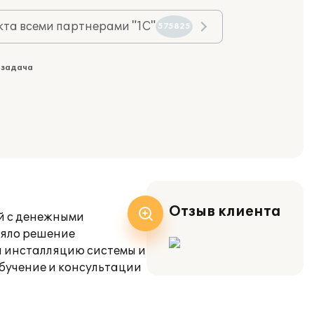
та всеми партнерами "1С"
575825
 задача
Отзыв клиента
й с денежными
няло решение
ли инсталляцию системы и
бучение и консультации