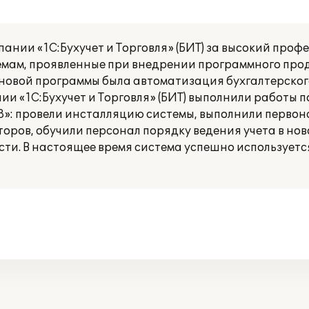
ании «1С:Бухучет и Торговля» (БИТ) за высокий проф
мам, проявленные при внедрении программного про
 новой программы была автоматизация бухгалтерского
и «1С:Бухучет и Торговля» (БИТ) выполнили работы 
 8»: провели инсталляцию системы, выполнили перво
торов, обучили персонал порядку ведения учета в нов
ти. В настоящее время система успешно используетс