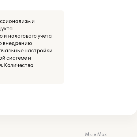
ессионализм и
дукта
 и налогового учета
по внедрению
начальные настройки
ой системе и
я. Количество
Мы в Max