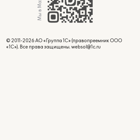
Мы в Max
© 2011-2026 АО «Группа 1С» (правопреемник ООО
«1С»). Все права защищены.
websol@1c.ru