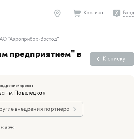
Корзина
Вход
ОАО "Аэроприбор-Восход"
ым предприятием" в
К списку
недрение/проект
а - м. Павелецкая
ругие внедрения партнера
 задача