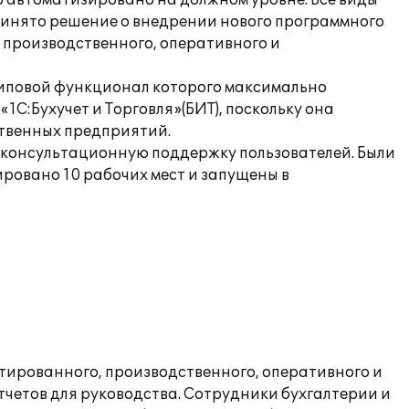
о автоматизировано на должном уровне. Все виды
принято решение о внедрении нового программного
 производственного, оперативного и
типовой функционал которого максимально
С:Бухучет и Торговля»(БИТ), поскольку она
твенных предприятий.
и консультационную поддержку пользователей. Были
ровано 10 рабочих мест и запущены в
тированного, производственного, оперативного и
тчетов для руководства. Сотрудники бухгалтерии и