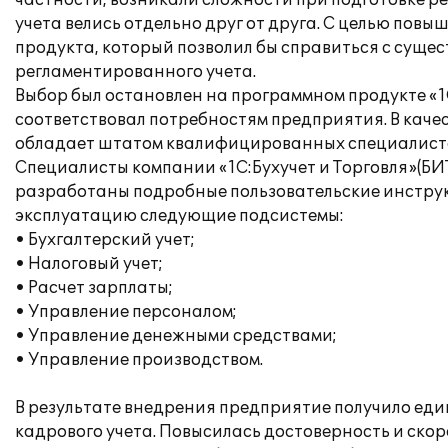
частности, возникали сложности при подготовке р
учета велись отдельно друг от друга. С целью по
продукта, который позволил бы справиться с суще
регламентированного учета.
Выбор был остановлен на программном продукте «
соответствовал потребностям предприятия. В качес
обладает штатом квалифицированных специалисто
Специалисты компании «1С:Бухучет и Торговля»(БИ
разработаны подробные пользовательские инструкц
эксплуатацию следующие подсистемы:
• Бухгалтерский учет;
• Налоговый учет;
• Расчет зарплаты;
• Управление персоналом;
• Управление денежными средствами;
• Управление производством.
В результате внедрения предприятие получило ед
кадрового учета. Повысилась достоверность и ско