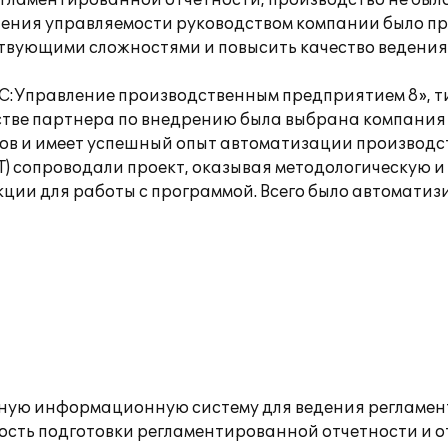
егламентированной отчетности, производство не был
вышения управляемости руководством компании было 
ствующими сложностями и повысить качество ведения
1С:Управление производственным предприятием 8», 
тве партнера по внедрению была выбрана компания «1
в и имеет успешный опыт автоматизации производс
Т) сопроводали проект, оказывая методологическую 
ии для работы с программой. Всего было автоматизи
иную информационную систему для ведения регламен
рость подготовки регламентированной отчетности и о