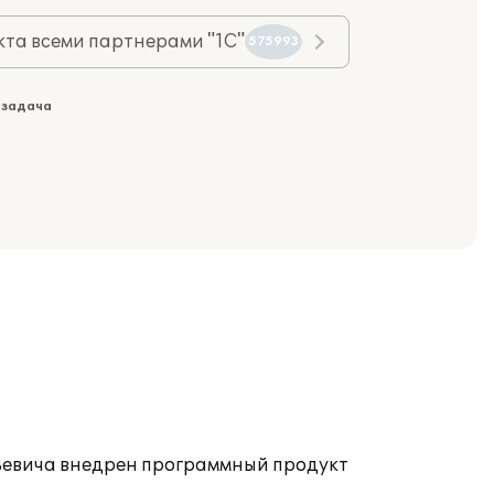
та всеми партнерами "1С"
575993
 задача
ьевича внедрен программный продукт