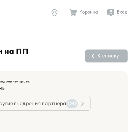
Корзина
Вход
и на ПП
К списку
недрение/проект
нь
ругие внедрения партнера
3540