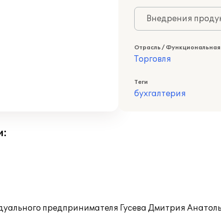
Внедрения продук
Отрасль / Функциональная
Торговля
Теги
бухгалтерия
и:
идуального предпринимателя Гусева Дмитрия Анатол