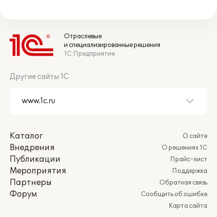
Отраслевые
и специализированные решения
1С:Предприятие
Другие сайты 1С
Каталог
О сайте
Внедрения
О решениях 1С
Публикации
Прайс-лист
Мероприятия
Поддержка
Партнеры
Обратная связь
Форум
Сообщить об ошибке
Карта сайта