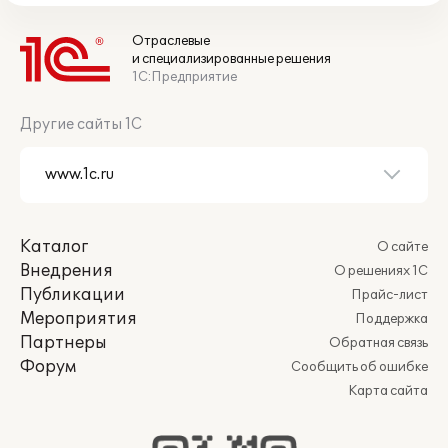
Отраслевые
и специализированные решения
1С:Предприятие
Другие сайты 1С
Каталог
О сайте
Внедрения
О решениях 1С
Публикации
Прайс-лист
Мероприятия
Поддержка
Партнеры
Обратная связь
Форум
Сообщить об ошибке
Карта сайта