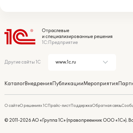
Отраслевые
и специализированные решения
1С:Предприятие
Другие сайты 1С
Каталог
Внедрения
Публикации
Мероприятия
Парт
О сайте
О решениях 1С
Прайс-лист
Поддержка
Обратная связь
Сообщ
© 2011-2026 АО «Группа 1С» (правопреемник ООО «1С»). 