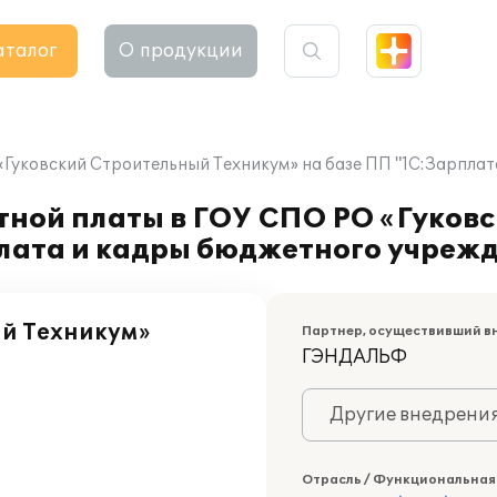
аталог
О продукции
Гуковский Строительный Техникум» на базе ПП "1С:Зарплат
тной платы в ГОУ СПО РО «Гуков
лата и кадры бюджетного учрежд
ый Техникум»
Партнер, осуществивший в
ГЭНДАЛЬФ
Другие внедрени
Отрасль / Функциональная