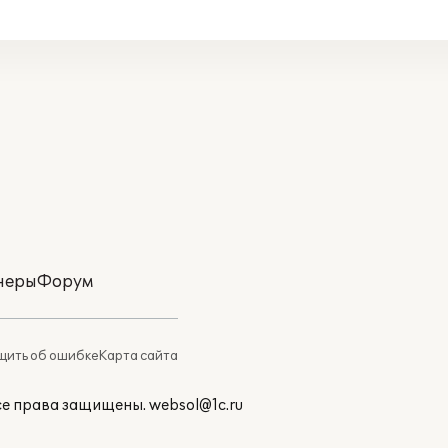
неры
Форум
ить об ошибке
Карта сайта
Все права защищены.
websol@1c.ru