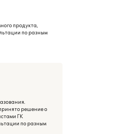
ного продукта,
ультации по разным
азования.
 принято решение о
истами ГК
льтации по разным