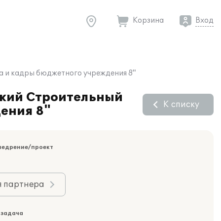
Корзина
Вход
а и кадры бюджетного учреждения 8"
ский Строительный
К списку
ения 8"
недрение/проект
я партнера
 задача