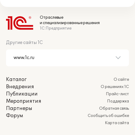
Отраслевые
и специализированные решения
1С:Предприятие
Другие сайты 1С
Каталог
О сайте
Внедрения
О решениях 1С
Публикации
Прайс-лист
Мероприятия
Поддержка
Партнеры
Обратная связь
Форум
Сообщить об ошибке
Карта сайта