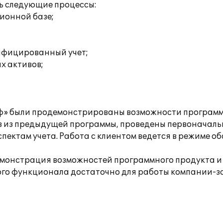
ь следующие процессы:
ионной базе;
ифицированный учет;
х активов;
ьф» были продемонстрированы возможности программ
в из предыдущей программы, проведены первоначальн
ектам учета. Работа с клиентом ведется в режиме о
онстрация возможностей программного продукта и и
ого функционала достаточно для работы компании-з