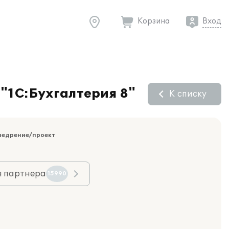
Корзина
Вход
 "1С:Бухгалтерия 8"
К списку
недрение/проект
я партнера
15990