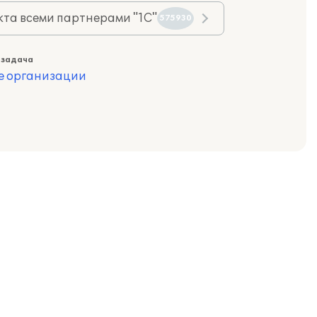
та всеми партнерами "1С"
575930
 задача
е организации