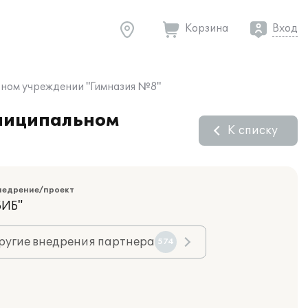
Корзина
Вход
ьном учреждении "Гимназия №8"
униципальном
К списку
недрение/проект
БИБ"
ругие внедрения партнера
574