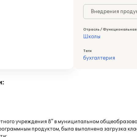
Внедрения продук
Отрасль / Функциональная
Школы
Теги
бухгалтерия
и:
тного учреждения 8" в муниципальном общеобразов
рограммным продуктом, была выполнена загрузка кла
ти: