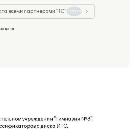
та всеми партнерами "1С"
575993
 задача
ательном учреждении "Гимназия №8".
ссификаторов с диска ИТС.