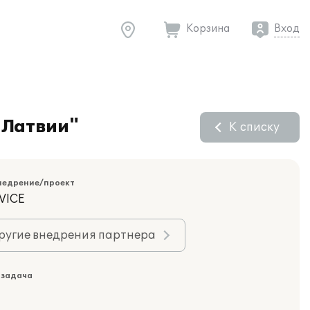
Корзина
Вход
 Латвии"
К списку
недрение/проект
VICE
ругие внедрения партнера
 задача