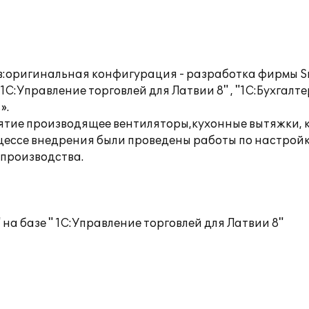
оригинальная конфигурация - разработка фирмы Sma
1C:Управление торговлей для Латвии 8" , "1С:Бухгалт
».
риятие производящее вентиляторы,кухонные вытяжки,
роцессе внедрения были проведены работы по настро
 производства.
на базе " 1C:Управление торговлей для Латвии 8"