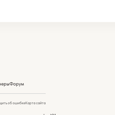
неры
Форум
ить об ошибке
Карта сайта