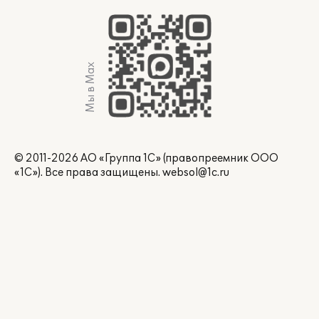
Мы в Max
© 2011-2026 АО «Группа 1С» (правопреемник ООО
«1С»). Все права защищены.
websol@1c.ru