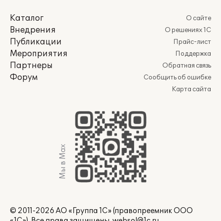
Каталог
О сайте
Внедрения
О решениях 1С
Публикации
Прайс-лист
Мероприятия
Поддержка
Партнеры
Обратная связь
Форум
Сообщить об ошибке
Карта сайта
Мы в Max
© 2011-2026 АО «Группа 1С» (правопреемник ООО
«1С»). Все права защищены.
websol@1c.ru