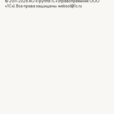
© 2011-2026 АО «Группа 1С» (правопреемник ООО
«1С»). Все права защищены.
websol@1c.ru