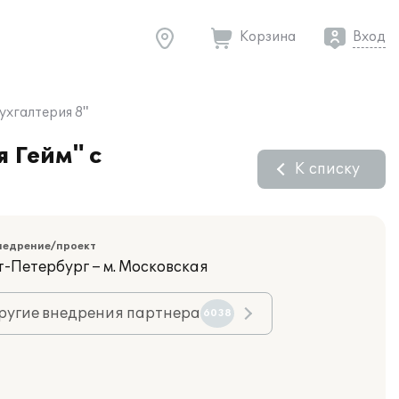
Корзина
Вход
ухгалтерия 8"
 Гейм" с
К списку
недрение/проект
т-Петербург – м. Московская
ругие внедрения партнера
6038