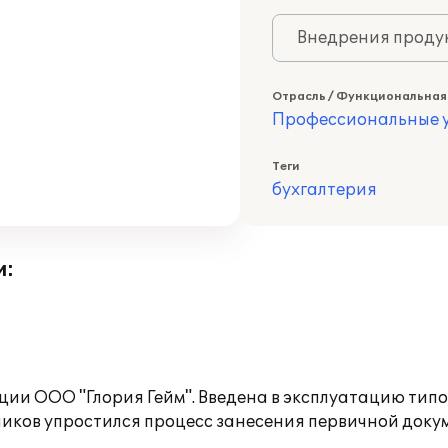
Внедрения продук
Отрасль / Функциональная
Профессиональные у
Теги
бухгалтерия
и:
ии ООО "Глория Гейм". Введена в эксплуатацию тип
дников упростился процесс занесения первичной док