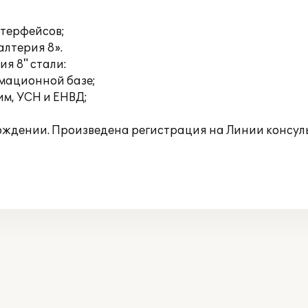
нтерфейсов;
алтерия 8».
я 8" стали:
рмационной базе;
м, УСН и ЕНВД;
ождении. Произведена регистрация на Линии консул