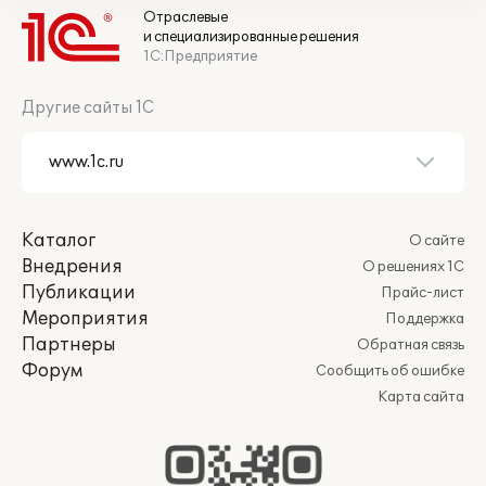
Отраслевые
и специализированные решения
1С:Предприятие
Другие сайты 1С
Каталог
О сайте
Внедрения
О решениях 1С
Публикации
Прайс-лист
Мероприятия
Поддержка
Партнеры
Обратная связь
Форум
Сообщить об ошибке
Карта сайта