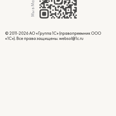
Мы в Max
© 2011-2026 АО «Группа 1С» (правопреемник ООО
«1С»). Все права защищены.
websol@1c.ru