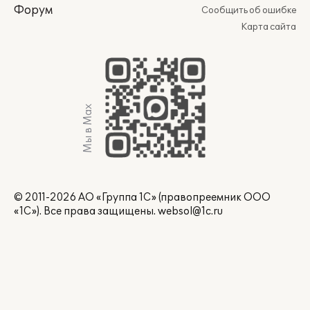
Форум
Сообщить об ошибке
Карта сайта
Мы в Max
© 2011-2026 АО «Группа 1С» (правопреемник ООО
«1С»). Все права защищены.
websol@1c.ru