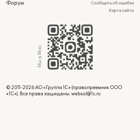
Форум
Сообщить об ошибке
Карта сайта
Мы в Max
© 2011-2026 АО «Группа 1С» (правопреемник ООО
«1С»). Все права защищены.
websol@1c.ru