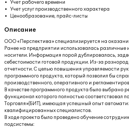
Учет рабочего времени
Учет услуг производственного характера
Ценообразование, прайс-листы
Описание
ООО «Перспектива» специализируется на оказании
Ранее на предприятии использовалась различные 
носители. Информация порой дублировалась, задва
себестоимости готовой продукции. Из-за разноро
отчетности. С целью повышения управляемости ру
программного продукта, который позволил бы спра
производственного, оперативного и регламентиров
В качестве программного продукта было выбрано 
функционал которого полностью соответствовал по
Торговля»(БИТ), имеющая успешный опыт автомат
квалифицированных специалистов.
В ходе проекта было проведено обучение сотрудни
подсистемы: