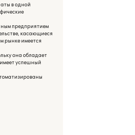
латы в одной
ифические
енным предприятием
тельстве, касающиеся
ом рынке имеется
ольку она обладает
 имеет успешный
автоматизированы