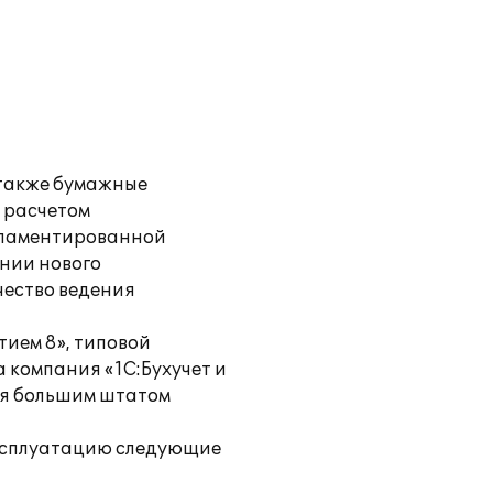
 также бумажные
 расчетом
егламентированной
нии нового
чество ведения
ием 8», типовой
 компания «1С:Бухучет и
ая большим штатом
 эксплуатацию следующие