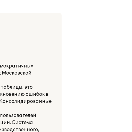
демократичных
х Московской
таблицы, это
икновению ошибок в
и. Консолидированные
 пользователей
ции. Система
изводственного,