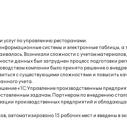
 услуг по управлению ресторанами.
информационные системы и электронные таблицы, а
ивалась. Возникали сложности с учетом материалов,
дности данных был затруднен процесс подготовки р
ководством компании было принято решение о внедре
виться с существующими сложностями и повысить ка
анного учета.
решение «1С:Управление производственным предприят
ставленным задачам. Партнером по внедрению стала
изации производственных предприятий и обладающ
ков, автоматизировано 15 рабочих мест и введены в