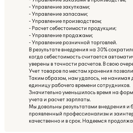
- Управление заказами в производстве;
- Управление закупками;
- Управление запасами;
- Управление производством;
- Расчет себестоимости продукции;
- Управление продажами;
- Управление розничной торговлей.
В результате внедрения на 30% сократил
когда себестоимость считается автоматич
уверены в точности расчетов. В свою оче
Учет товаров по местам хранения позвол
Таким образом, нам удалось, не нанимая
единицу рабочего времени сотрудников.
Значительно уменьшилось время на форми
учета и расчет зарплаты.
Мы довольны результатами внедрения и б
проявленный профессионализм и заинтер
качественно и в срок. Надеемся продолж