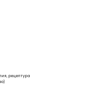
лия, рецептура
во)