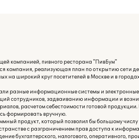
ей компанией, пивного ресторана "ПивБум"
ся компания, реализующая план по открытию сети 
ых на широкий круг посетителей в Москве и в города
али разные информационные системы и электронные 
кций сотрудников, задваиванию информации и возн
териалов, расчетом себестоимости готовой продукци
ось формировать вручную.
мный продукт, который позволил бы большому числу
транстве с разграничением прав доступа к информа
ение бухгалтерского, налогового, оперативного, про