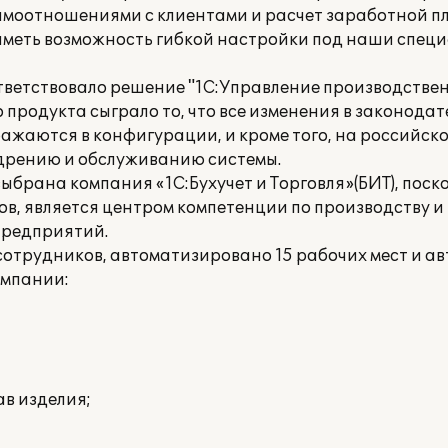
аимоотношениями с клиентами и расчет заработной п
 иметь возможность гибкой настройки под наши спец
тветствовало решение "1С:Управление производств
 продукта сыграло то, что все изменения в законода
ражаются в конфигурации, и кроме того, на российск
едрению и обслуживанию системы.
ыбрана компания «1С:Бухучет и Торговля»(БИТ), поск
, является центром компетенции по производству и
предприятий.
 сотрудников, автоматизировано 15 рабочих мест и 
омпании:
ав изделия;