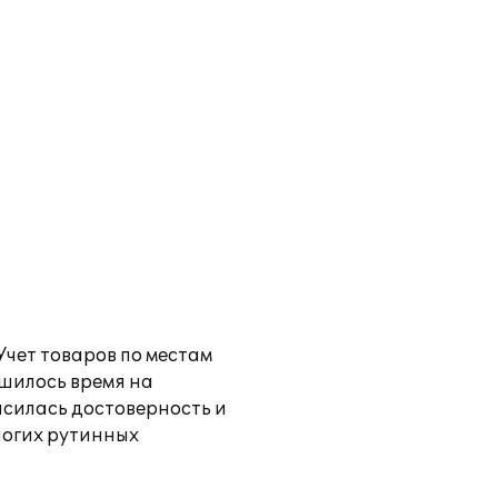
Учет товаров по местам
шилось время на
ысилась достоверность и
ногих рутинных