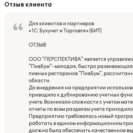
Отзыв клиента
Для клиентов и партнеров
«1С: Бухучет и Торговля» (БИТ)
ОТЗЫВ
ООО "ПЕРСПЕКТИВА" является управляющ
"ПивБум"- молодая, быстро развивающая
пивных ресторанов "ПивБум", рассчитанн
области.
До внедрения на предприятии использов
приводило к дублированию учетных фун
учете. Возникали сложности с учетом ма
отчеты по всем разделам учета приходил
Предприятию требовалась новый програм
работать в едином информационном прос
должна была обеспечить качественное вед