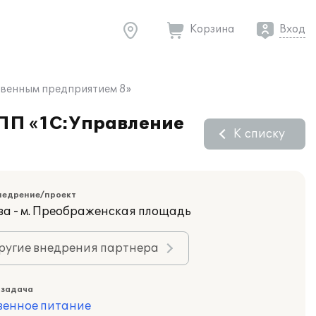
Корзина
Вход
твенным предприятием 8»
ПП «1С:Управление
К списку
недрение/проект
ва - м. Преображенская площадь
ругие внедрения партнера
 задача
венное питание