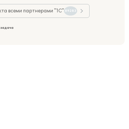
та всеми партнерами "1С"
89283
 задача