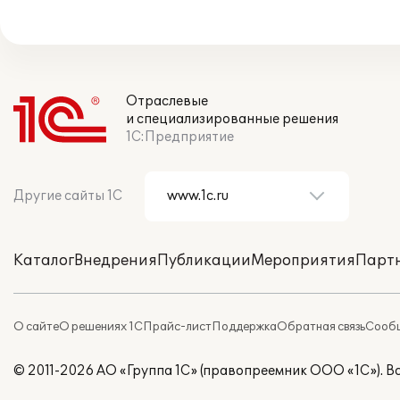
Отраслевые
и специализированные решения
1С:Предприятие
Другие сайты 1С
Каталог
Внедрения
Публикации
Мероприятия
Парт
О сайте
О решениях 1С
Прайс-лист
Поддержка
Обратная связь
Сообщ
© 2011-2026 АО «Группа 1С» (правопреемник ООО «1С»). 