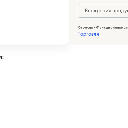
Внедрения продук
Отрасль / Функциональная
Торговля
и: