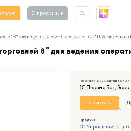
аталог
О продукции
влей 8" для ведения оперативного учета у ИП Устюжанина Е
орговлей 8" для ведения операт
Партнер, осуществивший в
1С:Первый Бит, Воро
Связаться
Д
Продукт
1С:Управление торго