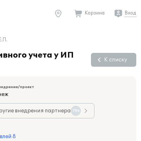
Корзина
Вход
.П.
ивного учета у ИП
К списку
недрение/проект
неж
ругие внедрения партнера
706
влей 8