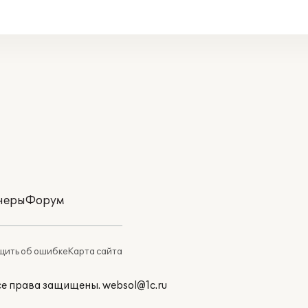
неры
Форум
ить об ошибке
Карта сайта
Все права защищены.
websol@1c.ru