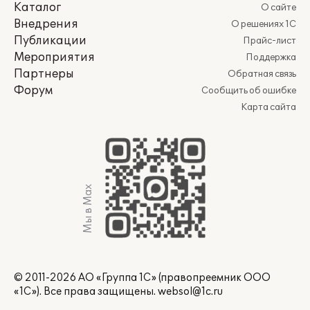
Каталог
О сайте
Внедрения
О решениях 1С
Публикации
Прайс-лист
Мероприятия
Поддержка
Партнеры
Обратная связь
Форум
Сообщить об ошибке
Карта сайта
Мы в Max
© 2011-2026 АО «Группа 1С» (правопреемник ООО
«1С»). Все права защищены.
websol@1c.ru