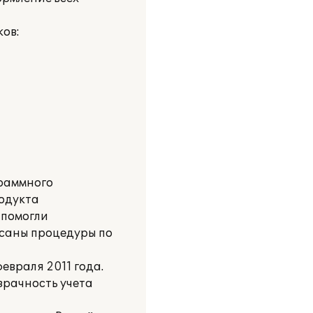
ов:
граммного
родукта
 помогли
исаны процедуры по
евраля 2011 года.
зрачность учета