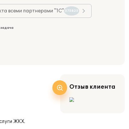
та всеми партнерами "1С"
575825
 задача
Отзыв клиента
слуги ЖКХ.