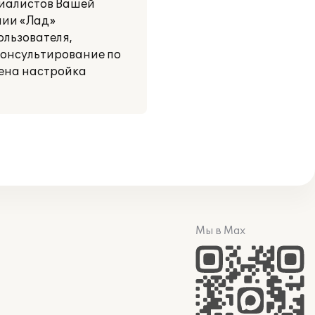
циалистов Вашей
нии «Лад»
ользователя,
консультирование по
дена настройка
Мы в Max