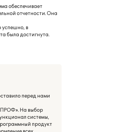
мма обеспечивает
ельной отчетности. Она
 успешно, в
та была достигнута.
оставило перед нами
 ПРОФ». На выбор
функционал системы,
 Программный продукт
ормление всех