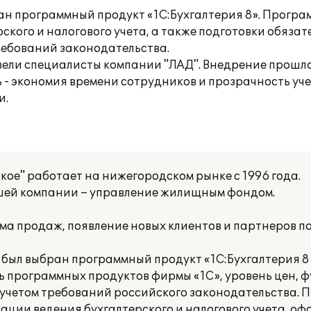
ан программный продукт «1С:Бухгалтерия 8». Програ
кого и налогового учета, а также подготовки обязат
ребований законодательства.
вели специалисты компании "ЛАД". Внедрение прошло
ь - экономия времени сотрудников и прозрачность уче
и.
е" работает на нижегородском рынке с 1996 года.
шей компании – управление жилищным фондом.
ма продаж, появление новых клиентов и партнеров п
 был выбран программный продукт «1С:Бухгалтерия 8
ть программных продуктов фирмы «1С», уровень цен, 
с учетом требований российского законодательства.
ации ведения бухгалтерского и налогового учета, оф