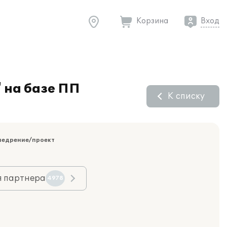
Корзина
Вход
 на базе ПП
К списку
недрение/проект
я партнера
4978