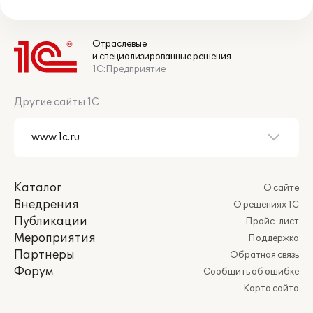
Отраслевые
и специализированные решения
1С:Предприятие
Другие сайты 1С
Каталог
О сайте
Внедрения
О решениях 1С
Публикации
Прайс-лист
Мероприятия
Поддержка
Партнеры
Обратная связь
Форум
Сообщить об ошибке
Карта сайта