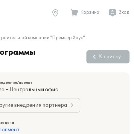
Корзина
Вход
троительной компании "Премьер Хаус"
рограммы
К списку
недрение/проект
ва – Центральный офис
ругие внедрения партнера
 задача
лопмент