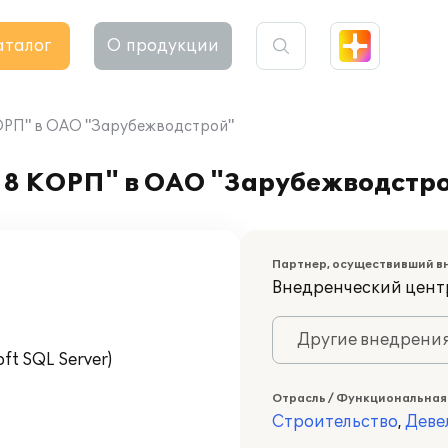
аталог
О продукции
КОРП" в ОАО "Зарубежводстрой"
 8 КОРП" в ОАО "Зарубежводстр
Партнер, осуществивший в
Внедренческий цент
Другие внедрени
t SQL Server)
Отрасль / Функциональная
Строительство
,
Деве