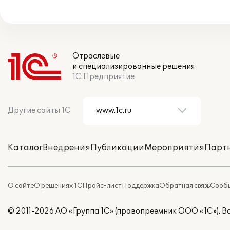
Отраслевые
и специализированные решения
1С:Предприятие
Другие сайты 1С
Каталог
Внедрения
Публикации
Мероприятия
Парт
О сайте
О решениях 1С
Прайс-лист
Поддержка
Обратная связь
Сообщ
© 2011-2026 АО «Группа 1С» (правопреемник ООО «1С»). 