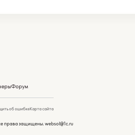
неры
Форум
ить об ошибке
Карта сайта
Все права защищены.
websol@1c.ru