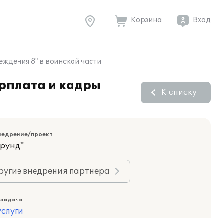
Корзина
Вход
ждения 8" в воинской части
рплата и кадры
К списку
недрение/проект
орунд"
ругие внедрения партнера
 задача
слуги