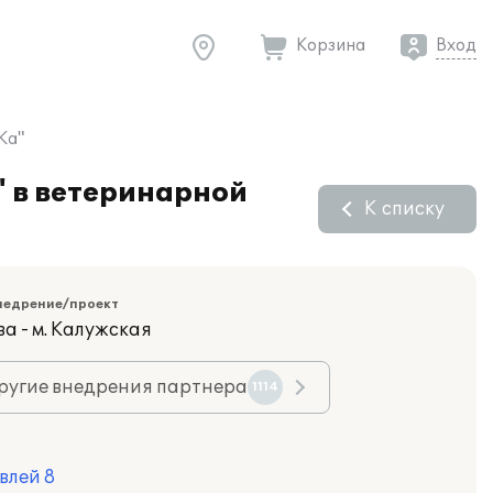
Корзина
Вход
Ка"
" в ветеринарной
К списку
недрение/проект
а - м. Калужская
ругие внедрения партнера
1114
влей 8