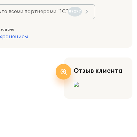
та всеми партнерами "1С"
89277
 задача
охранением
Отзыв клиента