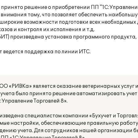
принято решение о приобретении ПП "1С:Управление 
 внимания тому, что позволяет обеспечить наибольш
широкие возможности подготовки всех необходимых 
зов и контроля их исполнения и т.д.
(БИТ) произведена установка программного продукта
т ведется поддержка по линии ИТС.
О «РИВКа» является оказание ветеринарных услуг и
 учета было принято решение автоматизировать учет
Управление Торговлей 8».
зведена специалистом компании «Бухучет и Торговля
димые настройки, обеспечивающие правильную работ
едению учета. Для сотрудников нашей организации б