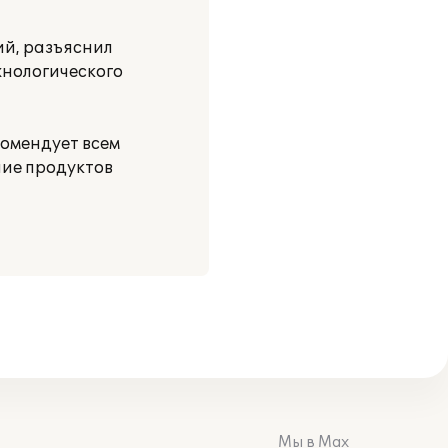
ий, разъяснил
нологического
комендует всем
ние продуктов
Мы в Max