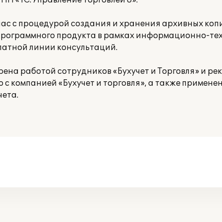
ПП «1С:Управление Торговлей 8».
нас с процедурой создания и хранения архивных коп
программного продукта в рамках информационно-тех
латной линии консультаций.
на работой сотрудников «Бухучет и Торговля» и ре
с компанией «Бухучет и торговля», а также примене
чета.