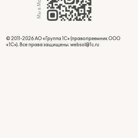
Мы в Max
© 2011-2026 АО «Группа 1С» (правопреемник ООО
«1С»). Все права защищены.
websol@1c.ru