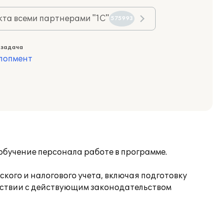
та всеми партнерами "1С"
575993
 задача
лопмент
бучение персонала работе в программе.
кого и налогового учета, включая подготовку
етствии с действующим законодательством