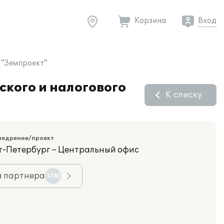
Корзина
Вход
 "Земпроект"
ского и налогового
К списку
недрение/проект
кт-Петербург – Центральный офис
я партнера
1581